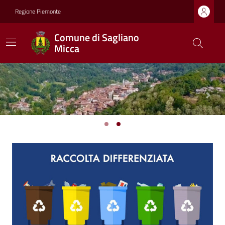
Regione Piemonte
Comune di Sagliano
Micca
Previous
Next
Ultime notizie