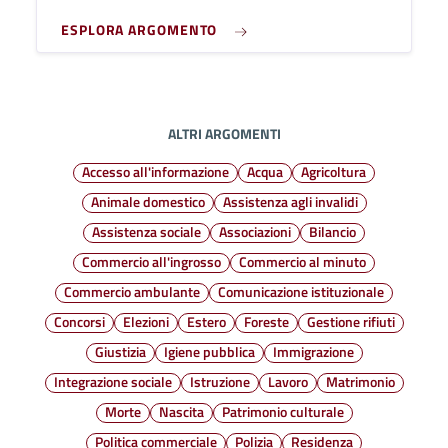
ESPLORA ARGOMENTO
ALTRI ARGOMENTI
Accesso all'informazione
Acqua
Agricoltura
Animale domestico
Assistenza agli invalidi
Assistenza sociale
Associazioni
Bilancio
Commercio all'ingrosso
Commercio al minuto
Commercio ambulante
Comunicazione istituzionale
Concorsi
Elezioni
Estero
Foreste
Gestione rifiuti
Giustizia
Igiene pubblica
Immigrazione
Integrazione sociale
Istruzione
Lavoro
Matrimonio
Morte
Nascita
Patrimonio culturale
Politica commerciale
Polizia
Residenza