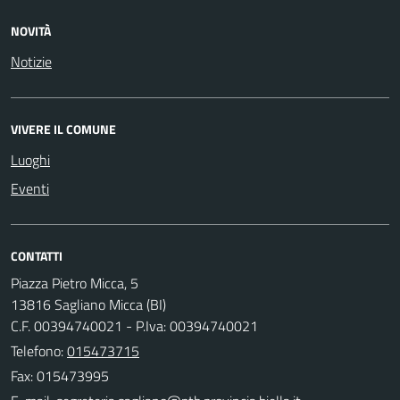
NOVITÀ
Notizie
VIVERE IL COMUNE
Luoghi
Eventi
CONTATTI
Piazza Pietro Micca, 5
13816 Sagliano Micca (BI)
C.F. 00394740021 - P.Iva: 00394740021
Telefono:
015473715
Fax: 015473995