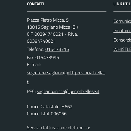
CONTATTI
LINK UTIL
Piazza Pietro Micca, 5
Comunicaz
13816 Sagliano Micca (BI)
emaforo
C.F. 00394740021 - P.Iva:
Consorzi
00394740021
Telefono:
015473715
WHISTL
Fax: 015473995
E-mail:
PEC:
Codice Catastale: H662
Codice Istat 096056
Servizio fatturazione elettronica: