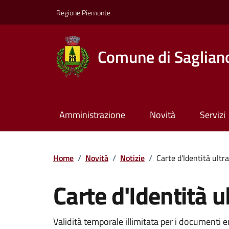
Regione Piemonte
Comune di Saglian
Amministrazione
Novità
Servizi
Home
/
Novità
/
Notizie
/
Carte d'Identità ultr
Carte d'Identità 
Validità temporale illimitata per i documenti 