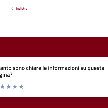
Indietro
anto sono chiare le informazioni su questa
gina?
a da 1 a 5 stelle la pagina
ta 1 stelle su 5
Valuta 2 stelle su 5
Valuta 3 stelle su 5
Valuta 4 stelle su 5
Valuta 5 stelle su 5