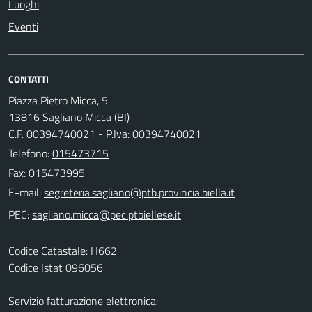
Luoghi
Eventi
CONTATTI
Piazza Pietro Micca, 5
13816 Sagliano Micca (BI)
C.F. 00394740021 - P.Iva: 00394740021
Telefono:
015473715
Fax: 015473995
E-mail:
PEC:
Codice Catastale: H662
Codice Istat 096056
Servizio fatturazione elettronica: