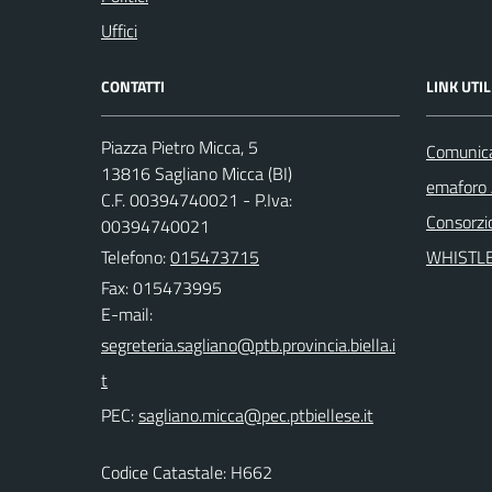
Uffici
CONTATTI
LINK UTIL
Piazza Pietro Micca, 5
Comunicaz
13816 Sagliano Micca (BI)
emaforo
C.F. 00394740021 - P.Iva:
Consorzi
00394740021
Telefono:
015473715
WHISTL
Fax: 015473995
E-mail:
PEC:
Codice Catastale: H662