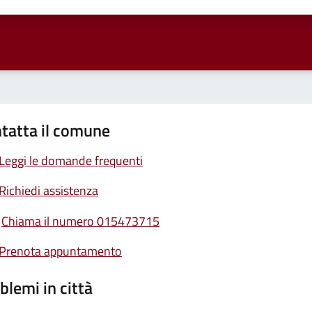
ta 1 stelle su 5
Valuta 2 stelle su 5
Valuta 3 stelle su 5
Valuta 4 stelle su 5
Valuta 5 stelle su 5
tatta il comune
Leggi le domande frequenti
Richiedi assistenza
Chiama il numero 015473715
Prenota appuntamento
blemi in città