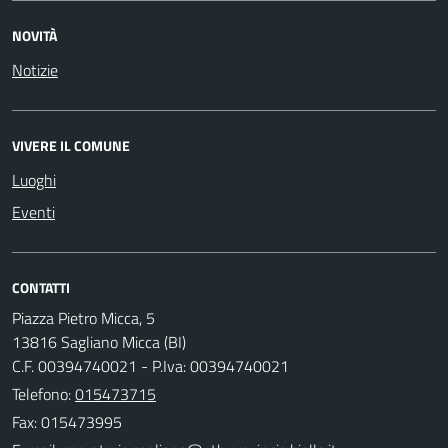
NOVITÀ
Notizie
VIVERE IL COMUNE
Luoghi
Eventi
CONTATTI
Piazza Pietro Micca, 5
13816 Sagliano Micca (BI)
C.F. 00394740021 - P.Iva: 00394740021
Telefono:
015473715
Fax: 015473995