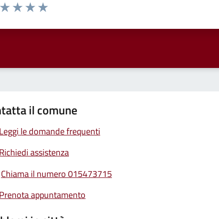
a da 1 a 5 stelle la pagina
ta 1 stelle su 5
Valuta 2 stelle su 5
Valuta 3 stelle su 5
Valuta 4 stelle su 5
Valuta 5 stelle su 5
tatta il comune
Leggi le domande frequenti
Richiedi assistenza
Chiama il numero 015473715
Prenota appuntamento