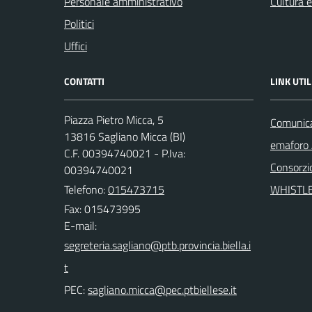
Personale amministrativo
Cultura 
Politici
Uffici
CONTATTI
LINK UTIL
Piazza Pietro Micca, 5
Comunicaz
13816 Sagliano Micca (BI)
emaforo
C.F. 00394740021 - P.Iva:
Consorzi
00394740021
Telefono:
015473715
WHISTL
Fax: 015473995
E-mail:
PEC: