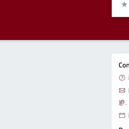
Valut
Valu
Con