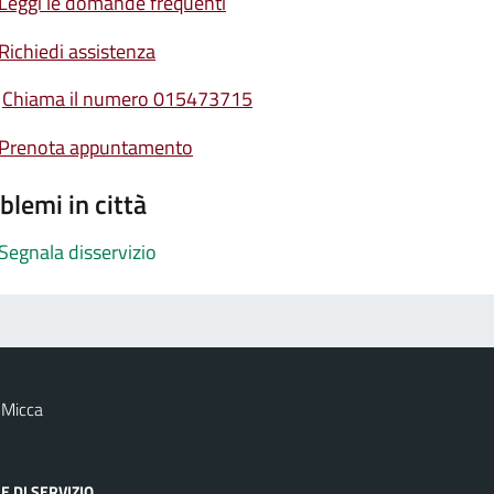
Leggi le domande frequenti
Richiedi assistenza
Chiama il numero 015473715
Prenota appuntamento
blemi in città
Segnala disservizio
 Micca
E DI SERVIZIO