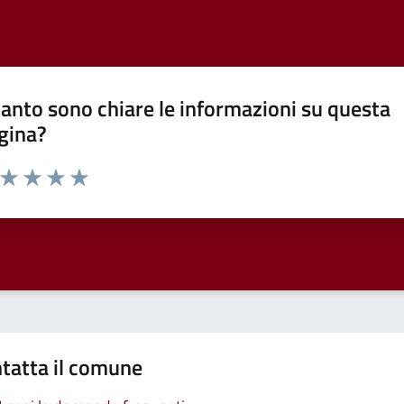
anto sono chiare le informazioni su questa
gina?
a da 1 a 5 stelle la pagina
ta 1 stelle su 5
Valuta 2 stelle su 5
Valuta 3 stelle su 5
Valuta 4 stelle su 5
Valuta 5 stelle su 5
tatta il comune