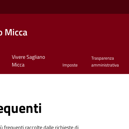
o Micca
Vivere Sagliano
Trasparenza
Micca
Imposte
amministrativa
equenti
 frequenti raccolte dalle richieste di