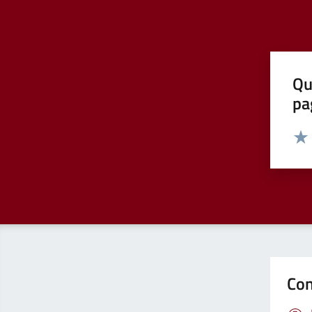
Qu
pa
Valut
Valu
Con