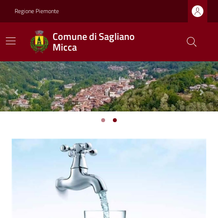
Regione Piemonte
Comune di Sagliano
Micca
Previous
Next
Ultime notizie