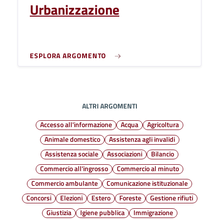
Urbanizzazione
ESPLORA ARGOMENTO
ALTRI ARGOMENTI
Accesso all'informazione
Acqua
Agricoltura
Animale domestico
Assistenza agli invalidi
Assistenza sociale
Associazioni
Bilancio
Commercio all'ingrosso
Commercio al minuto
Commercio ambulante
Comunicazione istituzionale
Concorsi
Elezioni
Estero
Foreste
Gestione rifiuti
Giustizia
Igiene pubblica
Immigrazione