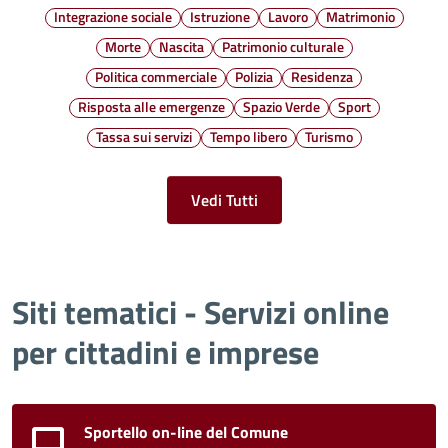
Integrazione sociale
Istruzione
Lavoro
Matrimonio
Morte
Nascita
Patrimonio culturale
Politica commerciale
Polizia
Residenza
Risposta alle emergenze
Spazio Verde
Sport
Tassa sui servizi
Tempo libero
Turismo
Vedi Tutti
Siti tematici - Servizi online
per cittadini e imprese
Sportello on-line del Comune