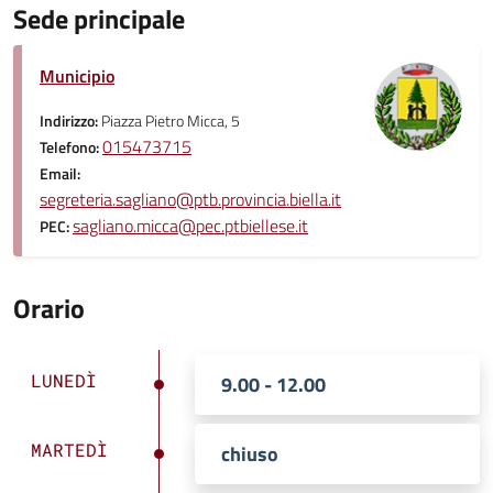
Sede principale
Municipio
Indirizzo:
Piazza Pietro Micca, 5
015473715
Telefono:
Email:
segreteria.sagliano@ptb.provincia.biella.it
sagliano.micca@pec.ptbiellese.it
PEC:
Orario
LUNEDÌ
9.00 - 12.00
MARTEDÌ
chiuso