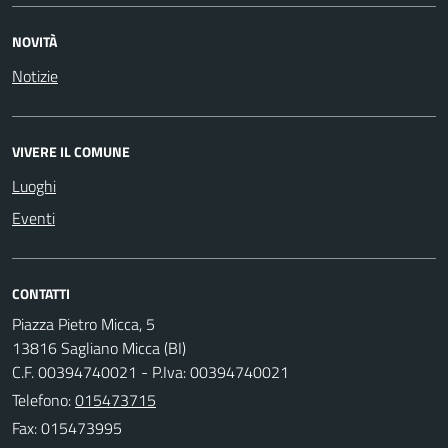
NOVITÀ
Notizie
VIVERE IL COMUNE
Luoghi
Eventi
CONTATTI
Piazza Pietro Micca, 5
13816 Sagliano Micca (BI)
C.F. 00394740021 - P.Iva: 00394740021
Telefono:
015473715
Fax: 015473995