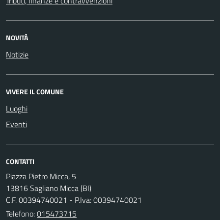
Tributi, finanze e contravvenzioni
NOVITÀ
Notizie
VIVERE IL COMUNE
Luoghi
Eventi
CONTATTI
Piazza Pietro Micca, 5
13816 Sagliano Micca (BI)
C.F. 00394740021 - P.Iva: 00394740021
Telefono:
015473715