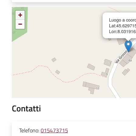
+
Luogo a coord
−
Lat:45.62971
Lon:8.031916
Contatti
Telefono:
015473715