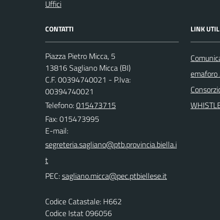
Uffici
CONTATTI
LINK UTIL
Piazza Pietro Micca, 5
Comunicaz
13816 Sagliano Micca (BI)
emaforo
C.F. 00394740021 - P.Iva:
Consorzi
00394740021
Telefono:
015473715
WHISTL
Fax: 015473995
E-mail:
PEC:
Codice Catastale: H662
Codice Istat 096056