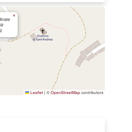
×
inate
59
2
Leaflet
|
©
OpenStreetMap
contributors