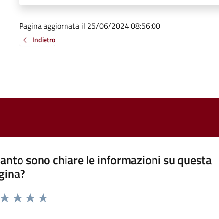
Pagina aggiornata il 25/06/2024 08:56:00
Indietro
anto sono chiare le informazioni su questa
gina?
a da 1 a 5 stelle la pagina
ta 1 stelle su 5
Valuta 2 stelle su 5
Valuta 3 stelle su 5
Valuta 4 stelle su 5
Valuta 5 stelle su 5