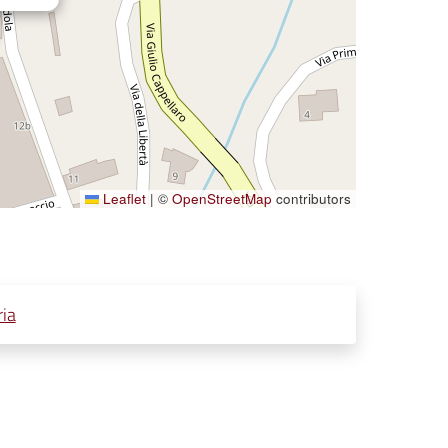
Leaflet
|
©
OpenStreetMap
contributors
ia