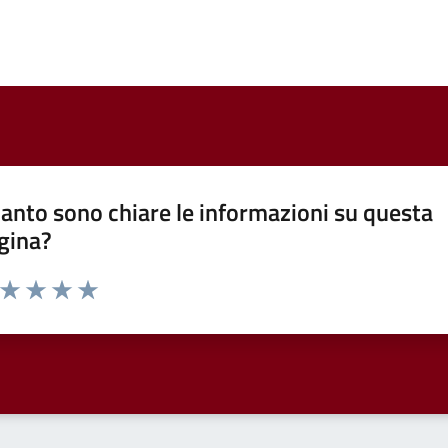
anto sono chiare le informazioni su questa
gina?
a da 1 a 5 stelle la pagina
ta 1 stelle su 5
Valuta 2 stelle su 5
Valuta 3 stelle su 5
Valuta 4 stelle su 5
Valuta 5 stelle su 5