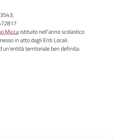
473543;
 472817
no Micca
istituito nell’anno scolastico
sso in atto dagli Enti Locali.
 un’entità territoriale ben definita: