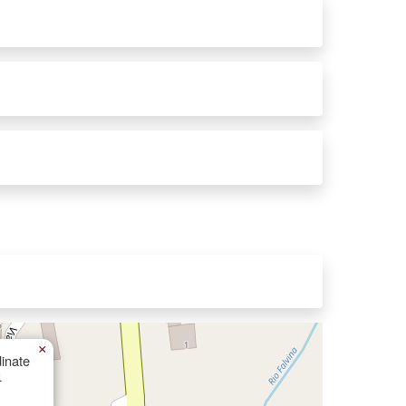
×
inate
4